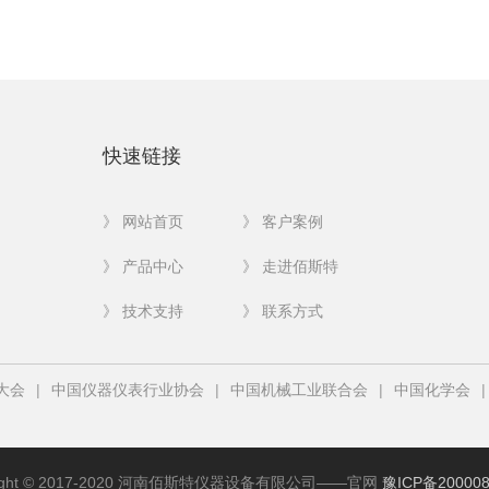
快速链接
》 网站首页
》 客户案例
》 产品中心
》 走进佰斯特
》 技术支持
》 联系方式
大会
|
中国仪器仪表行业协会
|
中国机械工业联合会
|
中国化学会
|
right © 2017-2020 河南佰斯特仪器设备有限公司——官网
豫ICP备200008