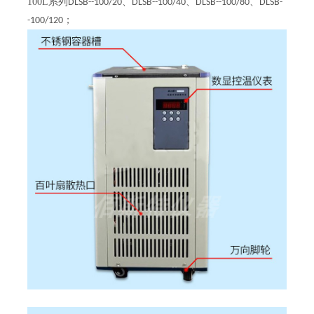
100L
系列
、
、
、
DLSB--100/20
DLSB--100/40
DLSB--100/80
DLSB-
；
-100/120